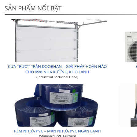
SẢN PHẨM NỔI BẬT
CỬA TRƯỢT TRẦN DOORHAN – GIẢI PHÁP HOÀN HẢO
CHO 99% NHÀ XƯỞNG, KHO LẠNH
(Industrial Sectional Door)
RÈM NHỰA PVC – MÀN NHỰA PVC NGĂN LẠNH
(Standard PVC Curtain)