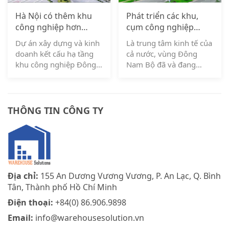
Hà Nội có thêm khu
Phát triển các khu,
công nghiệp hơn
cụm công nghiệp
6.300 tỷ đồng ở huyện
theo hướng xanh hóa
Dự án xây dựng và kinh
Là trung tâm kinh tế của
sắp lên quận
doanh kết cấu hạ tầng
cả nước, vùng Đông
khu công nghiệp Đông
Nam Bộ đã và đang
Anh (Hà Nội) có quy mô
phát triển các khu, cụm
gần 300ha, vốn đầu tư
công nghiệp theo
hơn 6.300 tỷ đồng. Đảm
hướng xanh hóa, phát
bảo dự án triển khai phù
triển kinh tế tuần hoàn,
THÔNG TIN CÔNG TY
hợp với vị trí quy hoạch
thu hút các ngành công
Phó Thủ tướng Lê Minh
nghệ cao. Qua đó, các
Khái vừa ký quyết định
địa phương trong vùng
chấp thuận […]
tích cực triển khai nhiều
giải pháp nghiên cứu
[…]
Địa chỉ:
155 An Dương Vương Vương, P. An Lạc, Q. Bình
Tân, Thành phố Hồ Chí Minh
Điện thoại:
+84(0) 86.906.9898
Email:
info@warehousesolution.vn