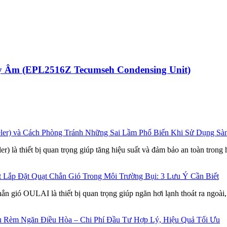
ạy Âm
(EPL2516Z Tecumseh Condensing Unit)
Những Sai Lầm Phổ Biến Khi Sử Dụng Sàn
ler) là thiết bị quan trọng giúp tăng hiệu suất và đảm bảo an toàn tro
Lắp Đặt Quạt Chắn Gió Trong Môi Trường Bụi: 3 Lưu Ý Cần Biết
gió OULAI là thiết bị quan trọng giúp ngăn hơi lạnh thoát ra ngoài,
Rèm Ngăn Điều Hòa – Chi Phí Đầu Tư Hợp Lý, Hiệu Quả Tối Ưu