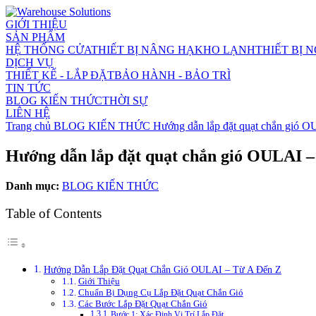
GIỚI THIỆU
SẢN PHẨM
HỆ THỐNG CỬA
THIẾT BỊ NÂNG HẠ
KHO LẠNH
THIẾT BỊ 
DỊCH VỤ
THIẾT KẾ - LẮP ĐẶT
BẢO HÀNH - BẢO TRÌ
TIN TỨC
BLOG KIẾN THỨC
THỜI SỰ
LIÊN HỆ
Trang chủ
BLOG KIẾN THỨC
Hướng dẫn lắp đặt quạt chắn gió O
Hướng dẫn lắp đặt quạt chắn gió OULAI –
Danh mục:
BLOG KIẾN THỨC
Table of Contents
Hướng Dẫn Lắp Đặt Quạt Chắn Gió OULAI – Từ A Đến Z
Giới Thiệu
Chuẩn Bị Dụng Cụ Lắp Đặt Quạt Chắn Gió
Các Bước Lắp Đặt Quạt Chắn Gió
Bước 1: Xác Định Vị Trí Lắp Đặt