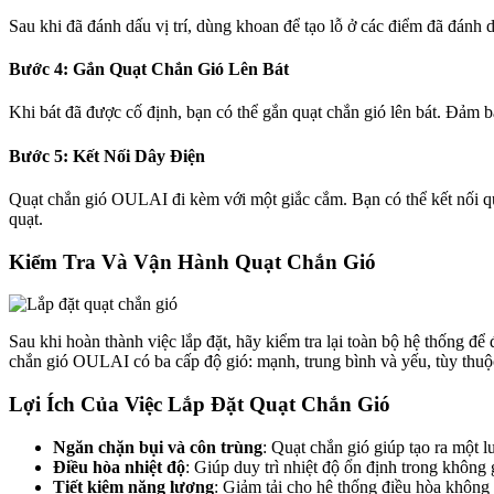
Sau khi đã đánh dấu vị trí, dùng khoan để tạo lỗ ở các điểm đã đánh 
Bước 4: Gắn Quạt Chắn Gió Lên Bát
Khi bát đã được cố định, bạn có thể gắn quạt chắn gió lên bát. Đảm 
Bước 5: Kết Nối Dây Điện
Quạt chắn gió OULAI đi kèm với một giắc cắm. Bạn có thể kết nối quạ
quạt.
Kiểm Tra Và Vận Hành Quạt Chắn Gió
Sau khi hoàn thành việc lắp đặt, hãy kiểm tra lại toàn bộ hệ thống 
chắn gió OULAI có ba cấp độ gió: mạnh, trung bình và yếu, tùy thuộ
Lợi Ích Của Việc Lắp Đặt Quạt Chắn Gió
Ngăn chặn bụi và côn trùng
: Quạt chắn gió giúp tạo ra một 
Điều hòa nhiệt độ
: Giúp duy trì nhiệt độ ổn định trong không
Tiết kiệm năng lượng
: Giảm tải cho hệ thống điều hòa không k