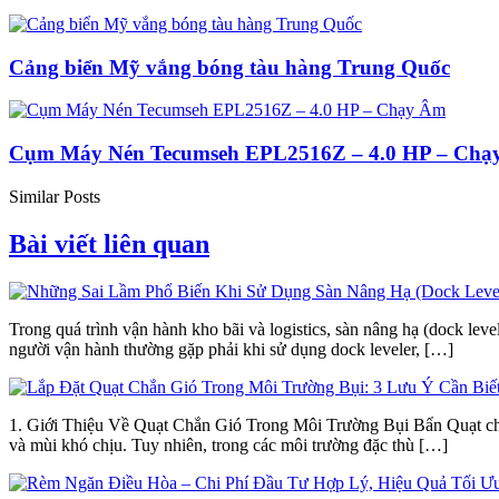
Cảng biển Mỹ vắng bóng tàu hàng Trung Quốc
Cụm Máy Nén Tecumseh EPL2516Z – 4.0 HP – Ch
Similar Posts
Bài viết liên quan
Trong quá trình vận hành kho bãi và logistics, sàn nâng hạ (dock leve
người vận hành thường gặp phải khi sử dụng dock leveler, […]
1. Giới Thiệu Về Quạt Chắn Gió Trong Môi Trường Bụi Bẩn Quạt chắn 
và mùi khó chịu. Tuy nhiên, trong các môi trường đặc thù […]