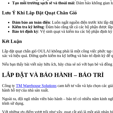
Tạo môi trường sạch sẽ và thoải mái
: Đảm bảo không gian lu
Lưu Ý Khi Lắp Đặt Quạt Chắn Gió
Đảm bảo an toàn điện
: Luôn ngắt nguồn điện trước khi lắp đặt
Kiểm tra kỹ lưỡng
: Đảm bảo rằng tất cả các bộ phận được lắp
Bảo trì định kỳ
: Vệ sinh quạt và kiểm tra các bộ phận định kỳ
Kết Luận
Lắp đặt quạt chắn gió OULAI không phải là một công việc phức tạp nế
xác và hiệu quả. Đừng quên kiểm tra kỹ lưỡng và bảo trì định kỳ để q
Nếu bạn thấy bài viết này hữu ích, hãy chia sẻ nó với bạn bè và đồng
LẮP ĐẶT VÀ BẢO HÀNH – BẢO TRÌ
Công ty
TM Warehouse Solutions
cam kết tư vấn và lựa chọn các gi
hành hỗ trợ của nhà sản xuất.
Ngoài ra, đội ngũ nhân viên bảo hành – bảo trì có nhiều năm kinh ng
trình sử dụng.
Với những ưu điểm vượt trội như vậy, quạt cắt gió là một giải pháp h