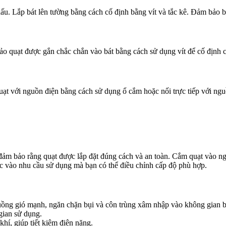
dấu. Lắp bát lên tường bằng cách cố định bằng vít và tắc kê. Đảm bảo b
bảo quạt được gắn chắc chắn vào bát bằng cách sử dụng vít để cố định c
t với nguồn điện bằng cách sử dụng ổ cắm hoặc nối trực tiếp với nguồn
để đảm bảo rằng quạt được lắp đặt đúng cách và an toàn. Cắm quạt vào 
c vào nhu cầu sử dụng mà bạn có thể điều chỉnh cấp độ phù hợp.
luồng gió mạnh, ngăn chặn bụi và côn trùng xâm nhập vào không gian b
 gian sử dụng.
hí, giúp tiết kiệm điện năng.