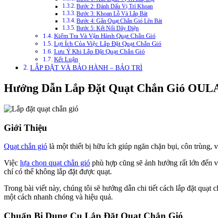
Bước 2: Đánh Dấu Vị Trí Khoan
Bước 3: Khoan Lỗ Và Lắp Bát
Bước 4: Gắn Quạt Chắn Gió Lên Bát
Bước 5: Kết Nối Dây Điện
Kiểm Tra Và Vận Hành Quạt Chắn Gió
Lợi Ích Của Việc Lắp Đặt Quạt Chắn Gió
Lưu Ý Khi Lắp Đặt Quạt Chắn Gió
Kết Luận
LẮP ĐẶT VÀ BẢO HÀNH – BẢO TRÌ
Hướng Dẫn Lắp Đặt Quạt Chắn Gió OULA
Giới Thiệu
Quạt chắn gió
là một thiết bị hữu ích giúp ngăn chặn bụi, côn trùng,
Việc
lựa chọn quạt chắn gió
phù hợp cũng sẽ ảnh hưởng rất lớn đến việ
chí có thể không lắp đặt được quạt.
Trong bài viết này, chúng tôi sẽ hướng dẫn chi tiết cách lắp đặt quạ
một cách nhanh chóng và hiệu quả.
Chuẩn Bị Dụng Cụ Lắp Đặt Quạt Chắn Gió