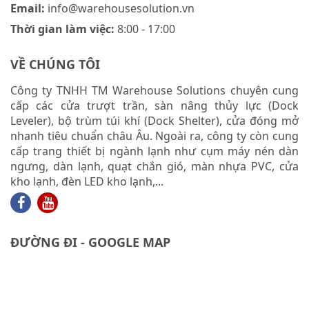
Email:
info@warehousesolution.vn
Thời gian làm việc:
8:00 - 17:00
VỀ CHÚNG TÔI
Công ty TNHH TM Warehouse Solutions chuyên cung
cấp các cửa trượt trần, sàn nâng thủy lực (Dock
Leveler), bộ trùm túi khí (Dock Shelter), cửa đóng mở
nhanh tiêu chuẩn châu Âu. Ngoài ra, công ty còn cung
cấp trang thiết bị ngành lạnh như cụm máy nén dàn
ngưng, dàn lạnh, quạt chắn gió, màn nhựa PVC, cửa
kho lạnh, đèn LED kho lạnh,...
ĐƯỜNG ĐI - GOOGLE MAP