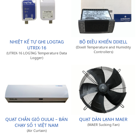
NHIỆT KẾ TỰ GHI LOGTAG
BỘ ĐIỀU KHIỂN DIXELL
UTRIX-16
(Dixell Temperature and Humidity
Controllers)
(UTRIX-16 LOGTAG Temperature Data
Logger)
QUẠT CHẮN GIÓ OULAI – BÁN
QUẠT DÀN LẠNH MAER
CHẠY SỐ 1 VIỆT NAM
(MAER Sucking Fan)
(Air Curtain)