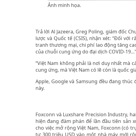
Ảnh minh họa.
◊
Trả lời Al Jazeera, Greg Poling, giám đốc 
lược và Quốc tế (CSIS), nhận xét: “Đối với
tranh thương mại, chi phí lao động tăng ca
của chuỗi cung ứng do đại dịch COVID-19…
“Việt Nam không phải là nơi duy nhất mà c
cung ứng, mà Việt Nam có lẽ còn là quốc gi
Apple, Google và Samsung đều đang thúc 
này.
◊
Foxconn và Luxshare Precision Industry, ha
hiện đang đàm phán để lần đầu tiên sản x
cho việc mở rộng Việt Nam, Foxconn (có tr
tư 300 triệu USD vào một nhà máy mới rộn