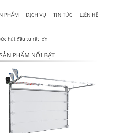
N PHẨM
DỊCH VỤ
TIN TỨC
LIÊN HỆ
ức hút đầu tư rất lớn
SẢN PHẨM NỔI BẬT