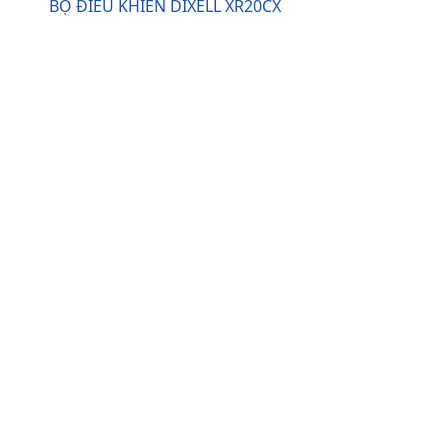
BỘ ĐIỀU KHIỂN DIXELL XR20CX