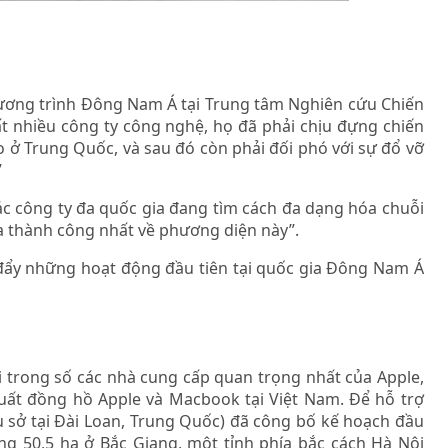
Chương trình Đông Nam Á tại Trung tâm Nghiên cứu Chiến
 rất nhiều công ty công nghệ, họ đã phải chịu đựng chiến
o ở Trung Quốc, và sau đó còn phải đối phó với sự đổ vỡ
”
ác công ty đa quốc gia đang tìm cách đa dạng hóa chuỗi
a thành công nhất về phương diện này”.
đẩy những hoạt động đầu tiên tại quốc gia Đông Nam Á
i trong số các nhà cung cấp quan trọng nhất của Apple,
uất đồng hồ Apple và Macbook tại Việt Nam. Để hỗ trợ
ụ sở tại Đài Loan, Trung Quốc) đã công bố kế hoạch đầu
g 50,5 ha ở Bắc Giang, một tỉnh phía bắc cách Hà Nội