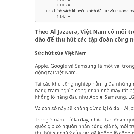
◊
◊
Chính sách khuyến khích đầu tư và thương m
◊
Theo Al Jazeera, Việt Nam có môi 
dào để thu hút các tập đoàn công n
Sức hút của Việt Nam
Apple, Google và Samsung là một vài tro
động tại Việt Nam.
Tại các khu công nghiệp nằm giữa những 
hàng trăm nghìn công nhân nhà máy tất b
khổng lồ hàng đầu như Apple, Samsung, LG 
Và con số này sẽ không dừng lại ở đó – Al J
Trong 2 năm trở lại đây, nhiều tập đoàn qu
quốc gia có nguồn nhân công giá rẻ, môi tr
thu hút sự chú ý của các gã khổng lồ công 