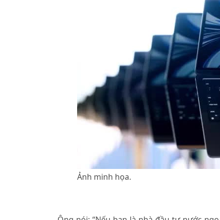
Ảnh minh họa.
◊
Ông nói: “Nếu bạn là nhà đầu tư nước ngo