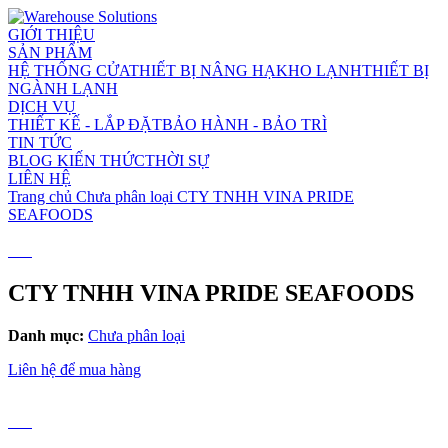
GIỚI THIỆU
SẢN PHẨM
HỆ THỐNG CỬA
THIẾT BỊ NÂNG HẠ
KHO LẠNH
THIẾT BỊ
NGÀNH LẠNH
DỊCH VỤ
THIẾT KẾ - LẮP ĐẶT
BẢO HÀNH - BẢO TRÌ
TIN TỨC
BLOG KIẾN THỨC
THỜI SỰ
LIÊN HỆ
Trang chủ
Chưa phân loại
CTY TNHH VINA PRIDE
SEAFOODS
CTY TNHH VINA PRIDE SEAFOODS
Danh mục:
Chưa phân loại
Liên hệ để mua hàng