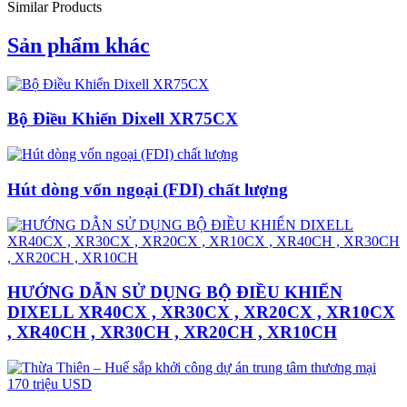
Similar Products
Sản phẩm khác
Bộ Điều Khiển Dixell XR75CX
Hút dòng vốn ngoại (FDI) chất lượng
HƯỚNG DẪN SỬ DỤNG BỘ ĐIỀU KHIỂN
DIXELL XR40CX , XR30CX , XR20CX , XR10CX
, XR40CH , XR30CH , XR20CH , XR10CH